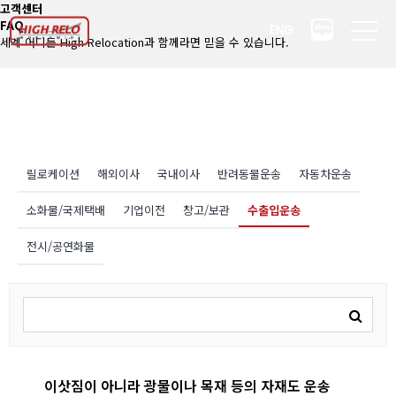
고객센터
FAQ
ENG
세계 어디든 High Relocation과 함께라면 믿을 수 있습니다.
릴로케이션
해외이사
국내이사
반려동물운송
자동차운송
소화물/국제택배
기업이전
창고/보관
수출입운송
전시/공연화물
이삿짐이 아니라 광물이나 목재 등의 자재도 운송