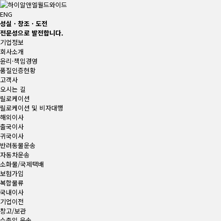
ENG
성실 · 창조 · 도전
전문성으로 발전합니다.
기업정보
회사소개
윤리·책임경영
품질인증현황
고객사
오시는 길
릴로케이션
릴로케이션 및 비자대행
해외이사
출국이사
귀국이사
반려동물운송
자동차운송
소화물/국제택배
보험가입
복합물류
국내이사
기업이전
창고/보관
수출입 운송