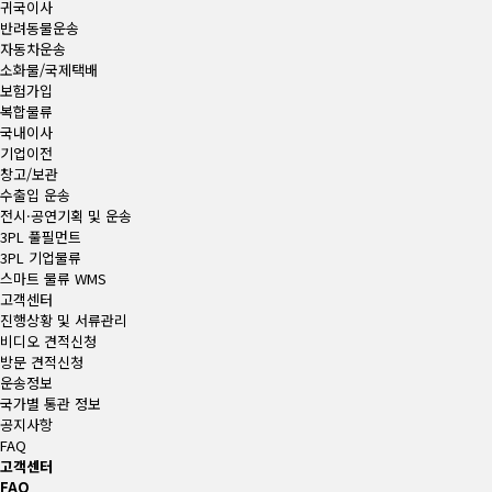
귀국이사
반려동물운송
자동차운송
소화물/국제택배
보험가입
복합물류
국내이사
기업이전
창고/보관
수출입 운송
전시·공연기획 및 운송
3PL 풀필먼트
3PL 기업물류
스마트 물류 WMS
고객센터
진행상황 및 서류관리
비디오 견적신청
방문 견적신청
운송정보
국가별 통관 정보
공지사항
FAQ
고객센터
FAQ