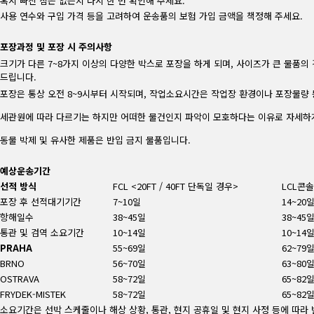
혹시 빠진 짐은 없는지 다시 한 번 확인해 주세요.
사용 연수와 구입 가격 등을 고려하여 운송품의 보험 가입 금액을 책정해 주세요.
포장과정 및 포장 시 주의사항
크기가 다른 7~8가지 이상의 다양한 박스로 포장을 하게 되며, 사이즈가 큰 물품
드립니다.
포장은 통상 오전 8~9시부터 시작되며, 작업소요시간은 작업장 환경이나 포장물량 
세관원에 따라 다르기는 하지만 어떠한 물건인지 파악이 모호하다는 이유로 자세하
동물 박제 및 유사한 제품은 반입 금지 물품입니다.
예상운송기간
선적 방식
FCL <20FT / 40FT 단독일 경우>
LCL콘
포장 후 선적대기기간
7~10일
14~20
항해일수
38~45일
38~45
통관 및 검역 소요기간
10~14일
10~14
PRAHA
55~69일
62~79
BRNO
56~70일
63~80
OSTRAVA
58~72일
65~82
FRYDEK-MISTEK
58~72일
65~82
소요기간은 선박 스케줄이나 해상 상황, 통관, 현지 공휴일 및 현지 사정 등에 따라 