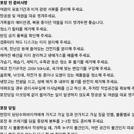
포장 전 준비사항
여권의 유효기간과 비자 관련 서류를 준비해 주세요.
항공권 및 여권을 따로 챙겨주세요.
가족들의 예비안경, 복용 중이던 약들을 미리 챙겨두면 좋습니다.
청소기 필터를 제거해 주세요.
반입 금지 품목을 확인해 주세요.
컴퓨터의 하드 디스크는 미리 분리해 주세요.
시계, 장난감 등에 들어있는 건전지를 분리해 주세요.
에어컨 배선을 미리 분리하고 냉매가스를 배출해 주세요.
가습기, 제습기, 세탁기, 수족관 등은 청소 후 물기를 제거해 주세요.
체코 전기규격은 230V 50Hz로, 국가에 맞는 변압기를 구입해 주세요.
골프채, 낚싯대, 자전거 등 흙이나 오염이 있는 제품들을 청소해 주세요.
냉장고는 전원을 끄고, 성에 제거 후 내부의 물기를 완전히 제거해 주세요.
아파트일 경우 관리사무실에 이사날짜를 신고 하신 후, 주차장 작업공간을 확보해 
포장당일 이삿짐에 같이 들어가는 일이 발생하지 않도록 항공권 및 여권을 따로 챙
포장 당일
현장의 담당수퍼바이저에게 가지고 가실 짐과 안가지고 가실 짐을 방별, 물품별로 
포장 후 쓰레기를 담을 종량제 봉투를 2~3장 정도 준비해 주세요.
포장 시 물품명세서 작성하실 때, 가족 누구의 물건인지, 어떤 공간의 물건인지 따로